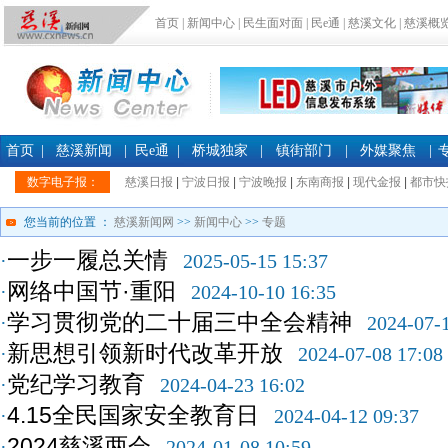
首页
|
新闻中心
|
民生面对面
|
民e通
|
慈溪文化
|
慈溪概
首页
|
慈溪新闻
|
民e通
|
桥城独家
|
镇街部门
|
外媒聚焦
|
数字电子报：
慈溪日报
|
宁波日报
|
宁波晚报
|
东南商报
|
现代金报
|
都市快
您当前的位置 ：
慈溪新闻网
>>
新闻中心
>>
专题
一步一履总关情
·
2025-05-15 15:37
网络中国节·重阳
·
2024-10-10 16:35
学习贯彻党的二十届三中全会精神
·
2024-07-
新思想引领新时代改革开放
·
2024-07-08 17:08
党纪学习教育
·
2024-04-23 16:02
4.15全民国家安全教育日
·
2024-04-12 09:37
2024慈溪两会
·
2024-01-08 10:59