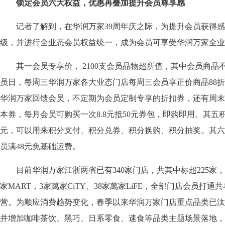
锁定会员六大权益，优惠再叠加提升会员尊享感
记者了解到，在华润万家39周年庆之际，为提升会员获得感
级，并进行全业态会员权益统一，成为会员可享受华润万家全业
其一会员专享价， 2100支会员品物超所值，其中会员商品
员日，每周三华润万家各大业态门店每周三会员享正价商品88
华润万家回馈会员，不定期为会员定制专享的折扣券，还有周末
本券，每月会员可购买一次8.8元抵50元券包，即购即用。其五积
元，可以用来积分支付、积分兑券、积分换购、积分抽奖。其六
员满48元免基础运费。
目前华润万家江浙两省已有340家门店，共其中标超225家，
家MART，3家萬家CiTY、38家萬家LiFE，全部门店会员打
营。为顺应消费趋势变化，春季以来华润万家门店重点品类已汰换
并增加咖啡茶饮、黑巧、日系零食、速食等品类主题场景落地，