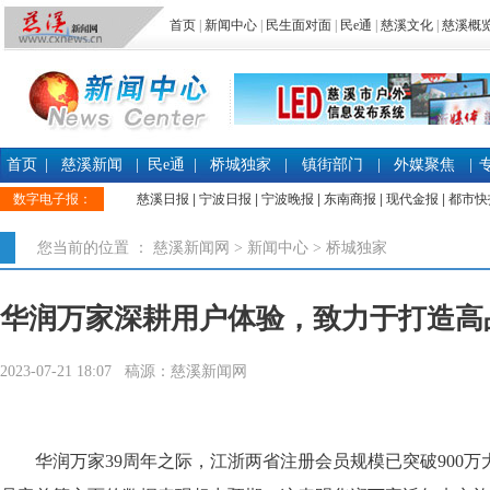
首页
|
新闻中心
|
民生面对面
|
民e通
|
慈溪文化
|
慈溪概
首页
|
慈溪新闻
|
民e通
|
桥城独家
|
镇街部门
|
外媒聚焦
|
数字电子报：
慈溪日报
|
宁波日报
|
宁波晚报
|
东南商报
|
现代金报
|
都市快
您当前的位置 ：
慈溪新闻网
>
新闻中心
>
桥城独家
华润万家深耕用户体验，致力于打造高
2023-07-21 18:07 稿源：慈溪新闻网
华润万家39周年之际，江浙两省注册会员规模已突破900万