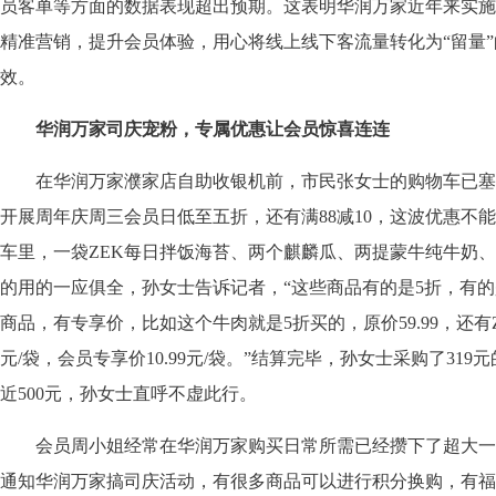
员客单等方面的数据表现超出预期。这表明华润万家近年来实施
精准营销，提升会员体验，用心将线上线下客流量转化为“留量
效。
华润万家司庆宠粉，专属优惠让会员惊喜连连
在华润万家濮家店自助收银机前，市民张女士的购物车已塞
开展周年庆周三会员日低至五折，还有满88减10，这波优惠不
车里，一袋ZEK每日拌饭海苔、两个麒麟瓜、两提蒙牛纯牛奶
的用的一应俱全，孙女士告诉记者，“这些商品有的是5折，有的
商品，有专享价，比如这个牛肉就是5折买的，原价59.99，还有ZE
元/袋，会员专享价10.99元/袋。”结算完毕，孙女士采购了31
近500元，孙女士直呼不虚此行。
会员周小姐经常在华润万家购买日常所需已经攒下了超大一
通知华润万家搞司庆活动，有很多商品可以进行积分换购，有福