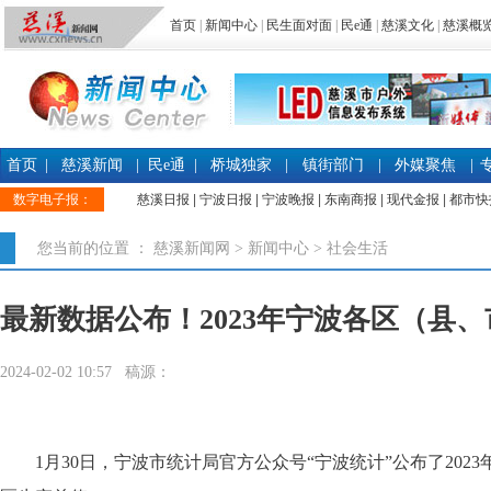
首页
|
新闻中心
|
民生面对面
|
民e通
|
慈溪文化
|
慈溪概
首页
|
慈溪新闻
|
民e通
|
桥城独家
|
镇街部门
|
外媒聚焦
|
数字电子报：
慈溪日报
|
宁波日报
|
宁波晚报
|
东南商报
|
现代金报
|
都市快
您当前的位置 ：
慈溪新闻网
>
新闻中心
>
社会生活
最新数据公布！2023年宁波各区（县、
2024-02-02 10:57 稿源：
1月30日，宁波市统计局官方公众号“宁波统计”公布了2023