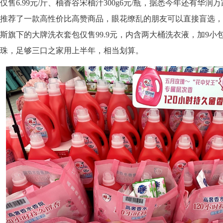
仅售6.99元/斤、柚香谷宋柚汁300g6元/瓶，据悉今年还有华润万
推荐了一款高性价比高赞商品，眼花缭乱的朋友可以直接盲选，
斯旗下的大牌洗衣套包仅售99.9元，内含两大桶洗衣液，加9小
珠，足够三口之家用上半年，相当划算。