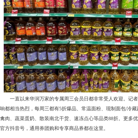
一直以来华润万家的专属周三会员日都非常受人欢迎。记者
响都相当热烈，每周三都有5折爆品、常温面粉、现制面包/冷藏西
禽肉、蔬菜蛋奶、散装南北干货、速冻点心等品类88折。更多
官方抖音号，通用券团购和专享商品券都在这里。