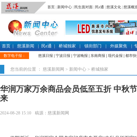
首页
|
新闻中心
|
民生面对面
|
民e通
|
慈溪文化
|
慈溪概
首页
|
慈溪新闻
|
民e通
|
桥城独家
|
镇街部门
|
外媒聚焦
|
数字电子报：
慈溪日报
|
宁波日报
|
宁波晚报
|
东南商报
|
现代金报
|
都市快
您当前的位置 ：
慈溪新闻网
>
新闻中心
>
桥城独家
华润万家万余商品会员低至五折 中秋
来
2024-08-28 15:10 稿源：慈溪新闻网