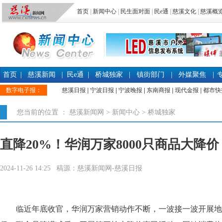
首页
|
新闻中心
|
民生面对面
|
民e通
|
慈溪文化
|
慈溪概
首页
|
慈溪新闻
|
民e通
|
桥城独家
|
镇街部门
|
外媒聚焦
|
数字电子报：
慈溪日报
|
宁波日报
|
宁波晚报
|
东南商报
|
现代金报
|
都市快
您当前的位置 ：
慈溪新闻网
>
新闻中心
>
桥城独家
直降20%！华润万家8000只商品大降价
2024-11-26 14:25 稿源：慈溪新闻网-慈溪日报
临近年底收官，华润万家营销动作不断，一波接一波开展地