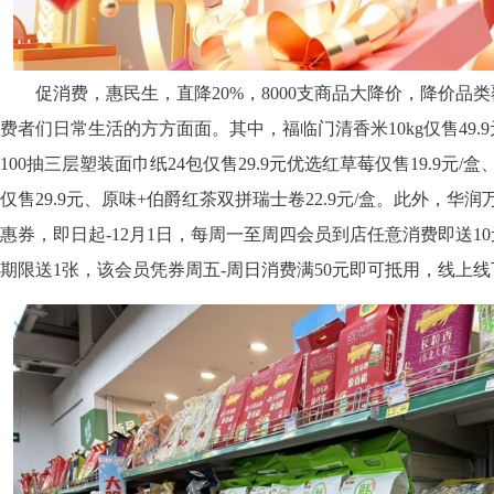
促消费，惠民生，直降20%，8000支商品大降价，降价品
费者们日常生活的方方面面。其中，福临门清香米10kg仅售49.
100抽三层塑装面巾纸24包仅售29.9元优选红草莓仅售19.9元
仅售29.9元、原味+伯爵红茶双拼瑞士卷22.9元/盒。此外，华
惠券，即日起-12月1日，每周一至周四会员到店任意消费即送1
期限送1张，该会员凭券周五-周日消费满50元即可抵用，线上