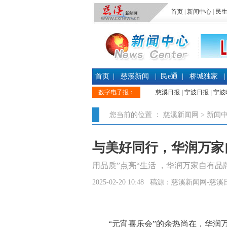
首页
|
新闻中心
|
民
首页
|
慈溪新闻
|
民e通
|
桥城独家
|
数字电子报：
慈溪日报
|
宁波日报
|
宁波
您当前的位置 ：
慈溪新闻网
>
新闻
与美好同行，华润万家
用品质”点亮“生活 ，华润万家自有
2025-02-20 10:48 稿源：慈溪新闻网-慈
“元宵喜乐会”的余热尚在，华润万