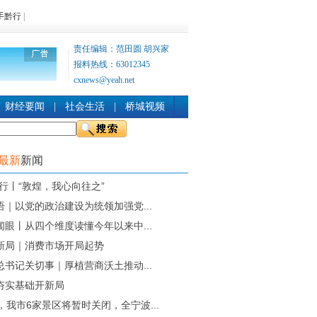
手黔行
|
责任编辑：范田圆 胡兴家
报料热线：63012345
cxnews@yeah.net
财经要闻
|
社会生活
|
桥城视频
时最新
新闻
知行丨“敦煌，我心向往之”
语｜以党的政治建设为统领加强党...
闻眼丨从四个维度读懂今年以来中...
新局｜消费市场开局起势
总书记关切事｜厚植营商沃土推动...
夯实基础开新局
，我市6家景区将暂时关闭，全宁波...