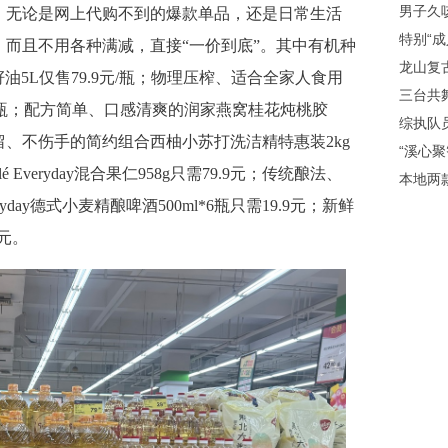
男子久
。无论是网上代购不到的爆款单品，还是日常生活
特别“成
而且不用各种满减，直接“一价到底”。其中有机种
龙山复
葵花籽油5L仅售79.9元/瓶；物理压榨、适合全家人食用
三台共舞
元/瓶；配方简单、口感清爽的润家燕窝桂花炖桃胶
综执队
、无残留、不伤手的简约组合西柚小苏打洗洁精特惠装2kg
“溪心
Everyday混合果仁958g只需79.9元；传统酿法、
本地两
yday德式小麦精酿啤酒500ml*6瓶只需19.9元；新鲜
元。