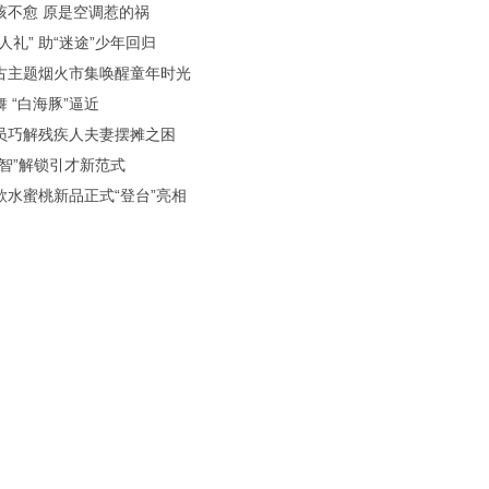
咳不愈 原是空调惹的祸
人礼” 助“迷途”少年回归
古主题烟火市集唤醒童年时光
 “白海豚”逼近
员巧解残疾人夫妻摆摊之困
聚智”解锁引才新范式
款水蜜桃新品正式“登台”亮相