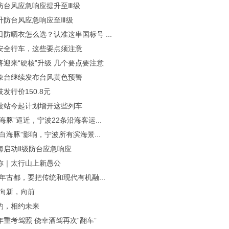
防台风应急响应提升至Ⅲ级
升防台风应急响应至Ⅲ级
防晒衣怎么选？认准这串国标号 ...
安全行车，这些要点须注意
将迎来“硬核”升级 几个要点要注意
象台继续发布台风黄色预警
发行价150.8元
波站今起计划增开这些列车
海豚”逼近，宁波22条沿海客运...
白海豚”影响，宁波所有滨海景...
海启动Ⅱ级防台应急响应
你｜太行山上新愚公
年古都，要把传统和现代有机融...
·向新，向前
约，相约未来
年重考驾照 侥幸酒驾再次“翻车”