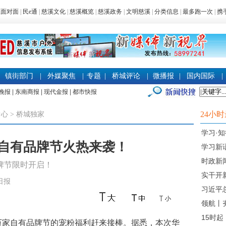
生面对面
|
民e通
|
慈溪文化
|
慈溪概览
|
慈溪政务
|
文明慈溪
|
分类信息
|
最多跑一次
|
携
镇街部门
|
外媒聚焦
|
专题
|
桥城评论
|
微播报
|
国内国际
|
晚报
|
东南商报
|
现代金报
|
都市快报
24小
中心
>
桥城独家
学习·
自有品牌节火热来袭！
学习新
时政新
品牌节限时开启！
实干开
溪日报
习近平
领航丨
15时起
家自有品牌节的宠粉福利赶来接棒。据悉，本次华