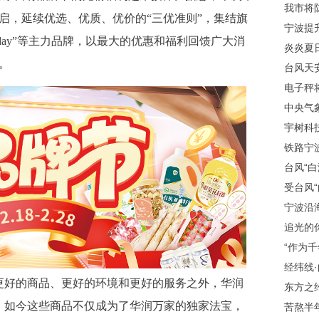
我市将
开启，延续优选、优质、优价的“三优准则”，集结旗
宁波提
veryday”等主力品牌，以最大的优惠和福利回馈广大消
炎炎夏日
。
台风天
电子秤
中央气
宇树科技
铁路宁
台风“白
受台风“
宁波沿
追光的
“作为千
经纬线
好的商品、更好的环境和更好的服务之外，华润
东方之
，如今这些商品不仅成为了华润万家的独家法宝，
苦熬半