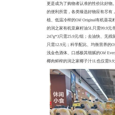
更是成为了购物者认准的性价比好物
的便利所需，各类臻选好物应有尽有，
植、低温冷榨的Olé Original有机
的润之家有机亚麻籽油5L只需99.9
247g*3只需25.9元/组；去油快
只需12.9元；科学配比、均衡营养的Olé 
浅金色酒体、口感极其细腻的Olé Ever
椰肉鲜榨的润之家椰子汁1L也仅需9.9