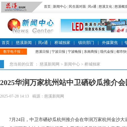
首页
|
新闻中心
|
民生面对面
|
民e通
|
慈溪文化
|
慈溪概
首页
|
慈溪新闻
|
民e通
|
桥城独家
|
镇街部门
|
外媒聚焦
|
数字电子报：
慈溪日报
|
宁波日报
|
宁波晚报
|
东南商报
|
现代金报
|
都市快
您当前的位置 ：
慈溪新闻网
>
新闻中心
>
桥城独家
2025华润万家杭州站中卫硒砂瓜推介
2025-07-28 14:13 稿源：慈溪新闻网
7月24日，中卫市硒砂瓜杭州推介会在华润万家杭州金沙大