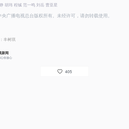
铮 胡玮 程铖 范一鸣 刘岳 曹亚星
26中央广播电视总台版权所有。未经许可，请勿转载使用。
：
丰树琪
视新闻
用心你放心
405
42
视网友um8dbs
好！祝中美关系穿越风浪行稳致远！

祝中美友谊地久天长！友好合作共赢未来！