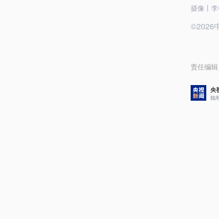
摄像丨李
©20
责任编辑
央
我
评论
5
央