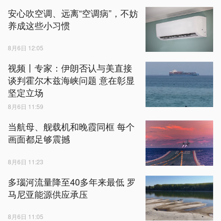
安心吹空调、远离“空调病”，不妨
养成这些小习惯
8月6日 12:05
视频丨专家：伊朗否认与美直接
谈判霍尔木兹海峡问题 意在彰显
坚定立场
8月6日 11:59
当航母、舰载机和晚霞同框 每个
画面都足够震撼
8月6日 11:23
多瑙河流量降至40多年来最低 罗
马尼亚能源供应承压
8月6日 11:05