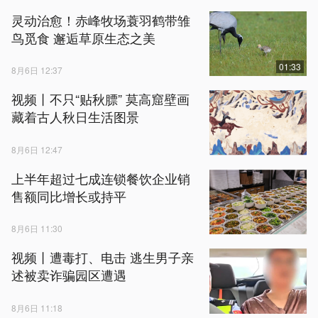
灵动治愈！赤峰牧场蓑羽鹤带雏
鸟觅食 邂逅草原生态之美
01:33
8月6日 12:37
视频丨不只“贴秋膘” 莫高窟壁画
藏着古人秋日生活图景
8月6日 12:47
上半年超过七成连锁餐饮企业销
售额同比增长或持平
8月6日 11:30
视频丨遭毒打、电击 逃生男子亲
述被卖诈骗园区遭遇
8月6日 11:18