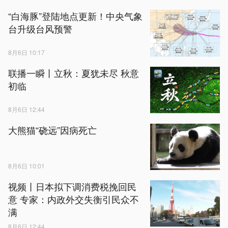
“白海豚”登陆地点更新！中央气象
台升级台风预警
8月6日 10:17
联播一瞬丨立秋：夏犹未尽 秋意
初临
8月6日 12:44
大熊猫“硗远”因病死亡
8月6日 10:01
视频丨日本拟下调消费税挽回民
意 专家：内政外交失衡引民众不
满
8月6日 12:44