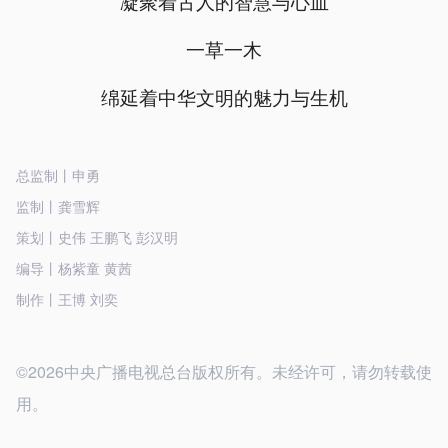
凝聚着古人的智慧与心血
一草一木
绵延着中华文明的魅力与生机
总监制丨申勇
监制丨龚雪辉
策划丨史伟 王鹏飞 彭汉明
编导丨杨紫童 黄茜
制作丨王博 刘奕
©2026中央广播电视总台版权所有。未经许可，请勿转载使
用。