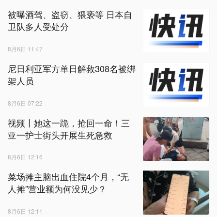
被曝酒驾、盗窃、猥亵等 日本自
卫队多人受处分
8月6日 11:47
尼日利亚军方单日解救308名被绑
架人员
8月6日 07:22
视频丨她这一跪，抢回一命！三
亚一护士街头开展生死急救
8月6日 12:16
菜场摊主脑出血住院4个月，“无
人摊”营业额为何没见少？
8月6日 12:11