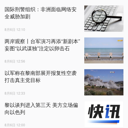
国际刑警组织：非洲面临网络安
全威胁加剧
8月6日 12:10
两岸观察丨台军演习再添“新剧本”
妄图“以武谋独”注定以卵击石
8月6日 12:56
以军称在黎南部展开报复性空袭
打击真主党目标
8月6日 12:33
黎以谈判进入第三天 美方立场偏
向以色列
8月6日 12:00