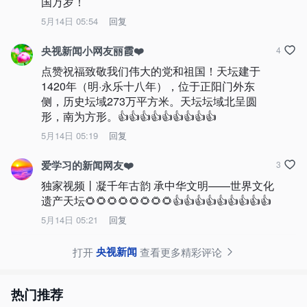
国万岁！
5月14日 05:54
回复
央视新闻小网友丽霞❤️
4
点赞祝福致敬我们伟大的党和祖国！天坛建于
1420年（明·永乐十八年），位于正阳门外东
侧，历史坛域273万平方米。天坛坛域北呈圆
形，南为方形。👍👍👍👍👍👍👍👍👍
5月14日 05:19
回复
爱学习的新闻网友❤️
3
独家视频丨凝千年古韵 承中华文明——世界文化
遗产天坛🌻🌻🌻🌻🌻🌻🌻🌻👍👍👍👍👍👍👍👍👍
5月14日 05:21
回复
央视新闻
打开
查看更多精彩评论
热门推荐