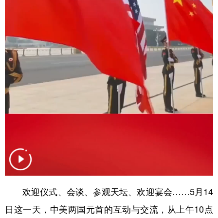
学术中国
乡村振兴
银龄
溯源中国
城市
旅游
能源
会展
彩票
娱乐
时尚
悦读
公益
一带一路
亚太网
上市公司
文化产业
地方频道
北京
天津
河北
山西
辽宁
吉林
上海
江苏
欢迎仪式、会谈、参观天坛、欢迎宴会……5月14
浙江
安徽
福建
江西
日这一天，中美两国元首的互动与交流，从上午10点