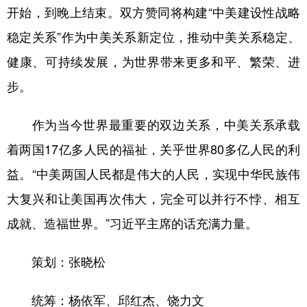
山东
河南
湖北
湖南
开始，到晚上结束。双方赞同将构建“中美建设性战略
广东
广西
海南
重庆
稳定关系”作为中美关系新定位，推动中美关系稳定、
健康、可持续发展，为世界带来更多和平、繁荣、进
四川
贵州
云南
西藏
步。
陕西
甘肃
青海
宁夏
新疆
内蒙古
黑龙江
作为当今世界最重要的双边关系，中美关系承载
着两国17亿多人民的福祉，关乎世界80多亿人民的利
多语种频道
益。“中美两国人民都是伟大的人民，实现中华民族伟
大复兴和让美国再次伟大，完全可以并行不悖、相互
English
Español
Français
عربى
成就、造福世界。”习近平主席的话充满力量。
Русский язык
日本語
한국어
Deutsch
Português
策划：张晓松
统筹：杨依军、邱红杰、饶力文