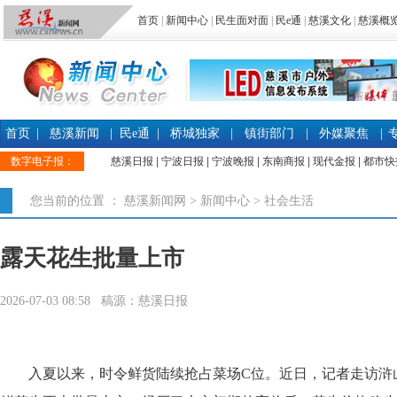
首页
|
新闻中心
|
民生面对面
|
民e通
|
慈溪文化
|
慈溪概
首页
|
慈溪新闻
|
民e通
|
桥城独家
|
镇街部门
|
外媒聚焦
|
数字电子报：
慈溪日报
|
宁波日报
|
宁波晚报
|
东南商报
|
现代金报
|
都市快
您当前的位置 ：
慈溪新闻网
>
新闻中心
>
社会生活
露天花生批量上市
2026-07-03 08:58 稿源：慈溪日报
入夏以来，时令鲜货陆续抢占菜场C位。近日，记者走访浒