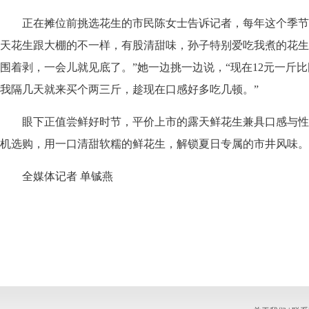
正在摊位前挑选花生的市民陈女士告诉记者，每年这个季节
天花生跟大棚的不一样，有股清甜味，孙子特别爱吃我煮的花生
围着剥，一会儿就见底了。”她一边挑一边说，“现在12元一斤
我隔几天就来买个两三斤，趁现在口感好多吃几顿。”
眼下正值尝鲜好时节，平价上市的露天鲜花生兼具口感与性
机选购，用一口清甜软糯的鲜花生，解锁夏日专属的市井风味。
全媒体记者 单铖燕