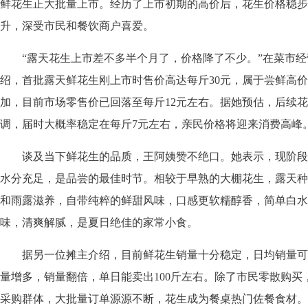
鲜花生正大批量上市。经历了上市初期的高价后，花生价格稳步
升，深受市民和餐饮商户喜爱。
“露天花生上市差不多半个月了，价格降了不少。”在菜市经
绍，首批露天鲜花生刚上市时售价高达每斤30元，属于尝鲜高
加，目前市场零售价已回落至每斤12元左右。据她预估，后续
调，届时大概率稳定在每斤7元左右，亲民价格将迎来消费高峰
谈及当下鲜花生的品质，王阿姨赞不绝口。她表示，现阶段
水分充足，是品尝的最佳时节。相较于早熟的大棚花生，露天种
和雨露滋养，自带纯粹的鲜甜风味，口感更软糯醇香，简单白水
味，清爽解腻，是夏日绝佳的家常小食。
据另一位摊主介绍，目前鲜花生销量十分稳定，日均销量可
量增多，销量翻倍，单日能卖出100斤左右。除了市民零散购买
采购群体，大批量订单源源不断，花生成为餐桌热门佐餐食材。