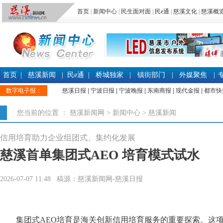
首页
|
新闻中心
|
民生面对面
|
民e通
|
慈溪文化
|
慈溪概
首页
|
慈溪新闻
|
民e通
|
桥城独家
|
镇街部门
|
外媒聚焦
|
数字电子报：
慈溪日报
|
宁波日报
|
宁波晚报
|
东南商报
|
现代金报
|
都市快
您当前的位置 ：
慈溪新闻网
>
新闻中心
>
慈溪新闻
信用培育助力企业组团式、集约化发展
慈溪首单集团式AEO 培育模式试水
2026-07-07 11:48 稿源：慈溪新闻网-慈溪日报
集团式AEO培育是海关创新信用培育服务的重要探索。这项