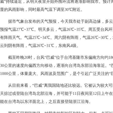
威”持续逼近，从明天夜里开始外围环流将逐渐影响我市。预计
显的风雨影响，同时最高气温下调至30℃附近。
据市气象台发布的天气预报，今天我市处于副高边缘，多云
预报气温27℃~37℃。明天多云，气温26℃~35℃。周五受台
有阵雨天气。气温25℃~34℃。周六阴有阵雨，气温26℃~30℃
云到阴有阵雨，气温26℃~31℃，东南风4级。
截至昨晚20时，台风“巴威”位于台湾基隆市东偏南方向约180
30公里的速度向偏西方向移动，逐渐向台湾岛东部沿海靠近。“
1000公里，体量庞大、风雨波及范围广，是个引起广泛关注的“
从目前来看，“巴威”离我国陆地还比较远。它被认为较大可能
天掠过或登陆台湾岛北部沿海，并可能于11日夜间至12日上午
能在台湾岛以东洋面北上，之后直接登陆浙江沿海。