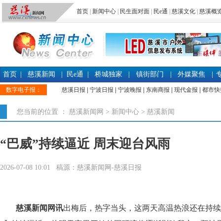
首页
|
新闻中心
|
民生面对面
|
民e通
|
慈溪文化
|
慈溪概
首页
|
慈溪新闻
|
民e通
|
桥城独家
|
镇街部门
|
外媒聚焦
|
数字电子报：
慈溪日报
|
宁波日报
|
宁波晚报
|
东南商报
|
现代金报
|
都市快
您当前的位置 ：
慈溪新闻网
>
新闻中心
>
慈溪新闻
“巴威”持续逼近 周末迎台风雨
2026-07-08 10:01 稿源：慈溪新闻网-慈溪日报
慈溪新闻网讯
出梅后，热字当头，这两天高温热浪还在持续