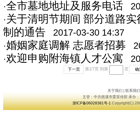
全市墓地地址及服务电话
·
20
关于清明节期间 部分道路实
·
制的通告
2017-03-30 14:37
婚姻家庭调解 志愿者招募
·
2
欢迎申购附海镇人才公寓
·
20
第
1
/
7
页 到第
页
下一页
确
关于我们
|
联系我
主管：中共慈溪市委宣传部 承办：
浙ICP备06028381号-1
Copyright(C) 20