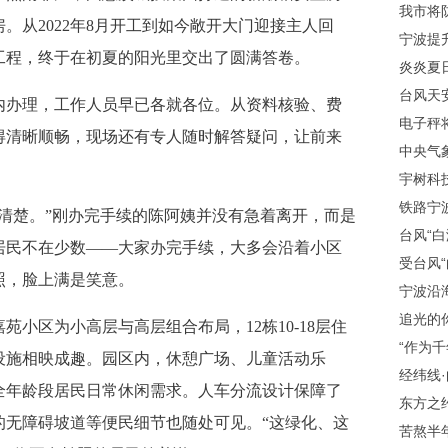
我市将
。从2022年8月开工到如今敞开大门迎接主人回
宁波提
工程，终于在初夏的阳光里交出了圆满答卷。
炎炎夏日
台风天
办理，工作人员早已各就各位。从资料核验、费
电子秤
得清晰顺畅，现场还有专人随时解答疑问，让前来
中央气
宇树科技
铁路宁
楚。”刚办完手续的陈阿姨并没有急着离开，而是
台风“白
居民不在少数——大家办完手续，大多会沿着小区
受台风“
照，脸上满是笑意。
宁波沿
追光的
区为小高层与高层组合布局，12栋10-18层住
“作为千
设施相映成趣。园区内，休憩广场、儿童活动乐
经纬线
全年龄段居民日常休闲需求。人车分流设计保障了
东方之
的无障碍坡道等便民细节也随处可见。“这绿化、这
苦熬半