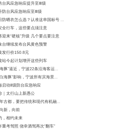
防台风应急响应提升至Ⅲ级
升防台风应急响应至Ⅲ级
防晒衣怎么选？认准这串国标号 ...
安全行车，这些要点须注意
将迎来“硬核”升级 几个要点要注意
象台继续发布台风黄色预警
发行价150.8元
波站今起计划增开这些列车
海豚”逼近，宁波22条沿海客运...
白海豚”影响，宁波所有滨海景...
海启动Ⅱ级防台应急响应
你｜太行山上新愚公
年古都，要把传统和现代有机融...
·向新，向前
约，相约未来
年重考驾照 侥幸酒驾再次“翻车”