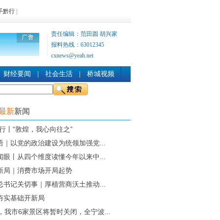
手黔行
|
责任编辑：范田圆 胡兴家
报料热线：63012345
cxnews@yeah.net
财经要闻
|
社会生活
|
桥城视频
时最新
新闻
知行丨“敦煌，我心向往之”
语｜以党的政治建设为统领加强党...
闻眼丨从四个维度读懂今年以来中...
新局｜消费市场开局起势
总书记关切事｜厚植营商沃土推动...
夯实基础开新局
，我市6家景区将暂时关闭，全宁波...