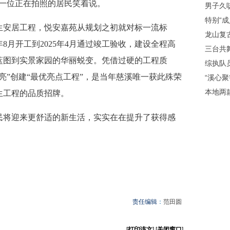
”一位正在拍照的居民笑着说。
男子久
特别“成
安居工程，悦安嘉苑从规划之初就对标一流标
龙山复
年8月开工到2025年4月通过竣工验收，建设全程高
三台共舞
蓝图到实景家园的华丽蜕变。凭借过硬的工程质
综执队
特亮”创建“最优亮点工程”，是当年慈溪唯一获此殊荣
“溪心
本地两
生工程的品质招牌。
将迎来更舒适的新生活，实实在在提升了获得感
责任编辑
：
范田圆
[
打印该文
] [
关闭窗口
]