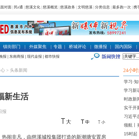
生面对面
|
民e通
|
慈溪文化
|
慈溪概览
|
慈溪政务
|
文明慈溪
|
分类信息
|
最多跑一次
|
携
镇街部门
|
外媒聚焦
|
专题
|
桥城评论
|
微播报
|
国内国际
|
晚报
|
东南商报
|
现代金报
|
都市快报
24小
中心
>
头条新闻
学习·
学习新
幸福新生活
时政新
实干开
溪日报
习近平
领航丨
15时起
热闹非凡，由慈溪城投集团打造的新潮塘安置房