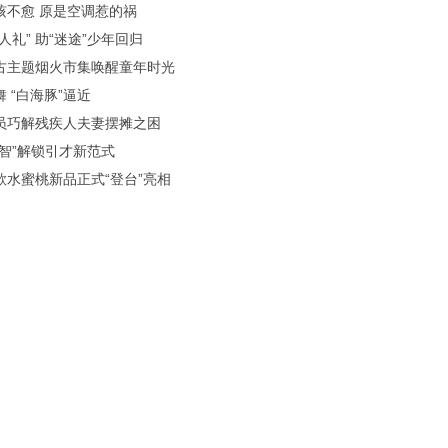
咳不愈 原是空调惹的祸
人礼” 助“迷途”少年回归
古主题烟火市集唤醒童年时光
 “白海豚”逼近
员巧解残疾人夫妻摆摊之困
聚智”解锁引才新范式
款水蜜桃新品正式“登台”亮相