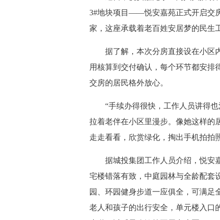
3#地块项目——悦安嘉苑正式开启交房
家，这座承载着老百姓安居梦的民生
据了解，本次分房直接设在小区内
用核算到交付确认，每个环节都安排
交房的居民格外放心。
“手续办得很快，工作人员讲得也清
拉着老伴在小区里漫步。像她这样的
走走看看，欣赏绿化，掏出手机拍拍
据城投集团工作人员介绍，悦安嘉苑小
宅楼错落有致，中庭园林与全龄配套
园、环园健身步道一应俱全，可满足
老人和孩子的出行安全，单元楼入口