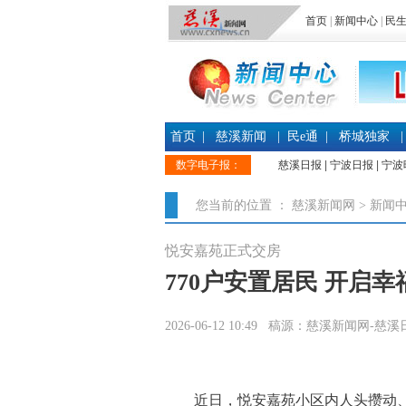
首页
|
新闻中心
|
民
首页
|
慈溪新闻
|
民e通
|
桥城独家
|
数字电子报：
慈溪日报
|
宁波日报
|
宁波
您当前的位置 ：
慈溪新闻网
>
新闻
悦安嘉苑正式交房
770户安置居民 开启
2026-06-12 10:49 稿源：慈溪新闻网-慈
近日，悦安嘉苑小区内人头攒动、