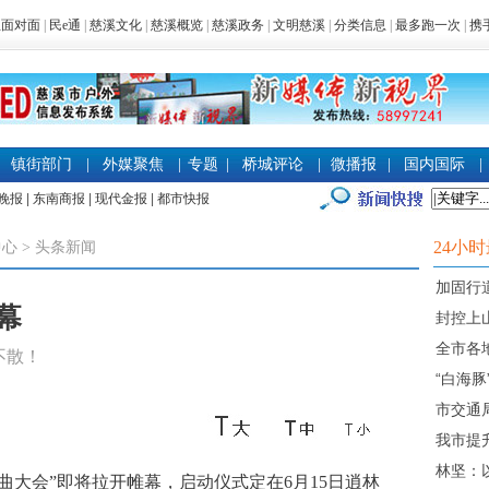
生面对面
|
民e通
|
慈溪文化
|
慈溪概览
|
慈溪政务
|
文明慈溪
|
分类信息
|
最多跑一次
|
携
镇街部门
|
外媒聚焦
|
专题
|
桥城评论
|
微播报
|
国内国际
|
晚报
|
东南商报
|
现代金报
|
都市快报
24小
中心
>
头条新闻
加固行道
幕
封控上
全市各
不散！
“白海
市交通
我市提
林坚：以
曲大会”即将拉开帷幕，启动仪式定在6月15日逍林