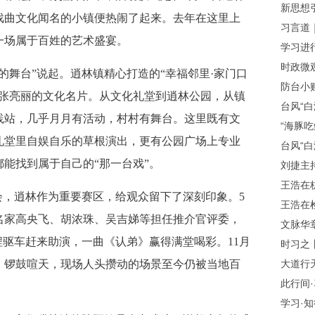
新思想引
戏曲文化闻名的小镇便热闹了起来。去年在这里上
习言道｜
一场属于百姓的艺术盛宴。
学习进
时政微观
舞台”说起。逍林镇精心打造的“幸福邻里·家门口
防台小贴
一张亮丽的文化名片。从文化礼堂到逍林公园，从镇
台风“白
践站，几乎月月有活动，村村有舞台。这里既有文
“海豚吃
礼堂里自娱自乐的草根演出，更有公园广场上专业
台风“白
能找到属于自己的“那一台戏”。
刘捷主持
王浩在杭
会，逍林作为重要赛区，给观众留下了深刻印象。5
王浩在
名家高央飞、胡浓珠、吴吉娣等担任推介官评委，
文脉华
程驱车赶来助演，一曲《认弟》赢得满堂喝彩。11月
时习之丨
、锣鼓喧天，现场人头攒动的场景至今仍被当地百
大道行
此行间
学习·