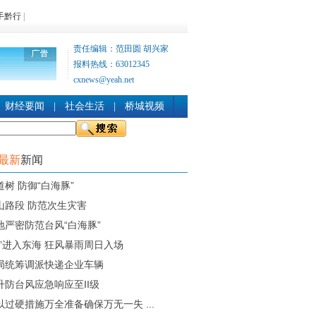
手黔行
|
责任编辑：范田圆 胡兴家
报料热线：63012345
cxnews@yeah.net
财经要闻
|
社会生活
|
桥城视频
时最新
新闻
树 防御“白海豚”
山路段 防范次生灾害
地严密防范台风“白海豚”
豚”进入东海 狂风暴雨周日入场
局统筹调派快递企业车辆
升防台风应急响应至II级
过硬措施万全准备确保万无一失 ...