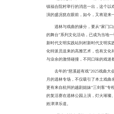
镇福合院村举行的消息一出，这个以
演的盛况犹在眼前，如今，又将迎来
逍林与戏曲的缘分，要从“家门口的
的舞台”系列文化活动，已成为当地
新时代文明实践站到村新时代文明实
化特派员送来的高雅艺术，也有文化
与业余的激情碰撞，不同口味的戏迷都
去年的“慈溪超有戏”2025戏曲大
月的逍林专场，不仅吸引了本土戏曲
更有来自杭州的越剧姐妹“三剑客”专
的复活赛在逍林公园上演，灯火璀璨
姓津津乐道。