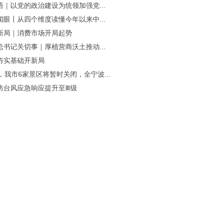
语｜以党的政治建设为统领加强党...
闻眼丨从四个维度读懂今年以来中...
新局｜消费市场开局起势
总书记关切事｜厚植营商沃土推动...
夯实基础开新局
，我市6家景区将暂时关闭，全宁波...
防台风应急响应提升至Ⅲ级