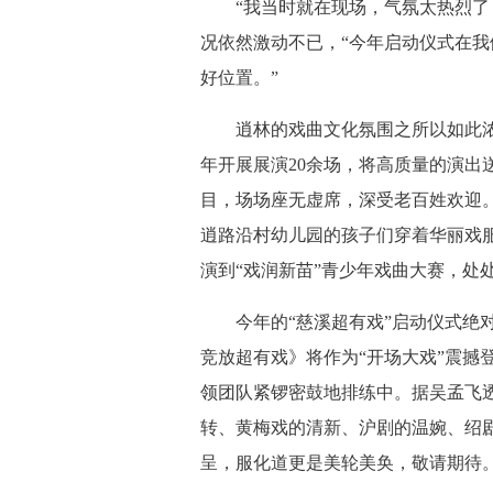
“我当时就在现场，气氛太热烈了！
况依然激动不已，“今年启动仪式在
好位置。”
逍林的戏曲文化氛围之所以如此浓
年开展展演20余场，将高质量的演出
目，场场座无虚席，深受老百姓欢迎
逍路沿村幼儿园的孩子们穿着华丽戏服
演到“戏润新苗”青少年戏曲大赛，处
今年的“慈溪超有戏”启动仪式绝对
竞放超有戏》将作为“开场大戏”震撼
领团队紧锣密鼓地排练中。据吴孟飞透
转、黄梅戏的清新、沪剧的温婉、绍
呈，服化道更是美轮美奂，敬请期待