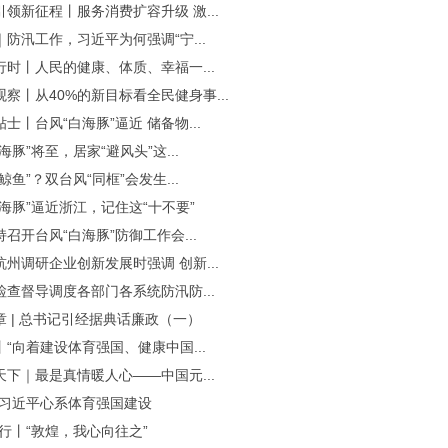
领新征程丨服务消费扩容升级 激...
防汛工作，习近平为何强调“宁...
行时丨人民的健康、体质、幸福一...
察丨从40%的新目标看全民健身事...
士丨台风“白海豚”逼近 储备物...
海豚”将至，居家“避风头”这...
鲸鱼”？双台风“同框”会发生...
海豚”逼近浙江，记住这“十不要”
召开台风“白海豚”防御工作会...
州调研企业创新发展时强调 创新...
检查督导调度各部门各系统防汛防...
章 | 总书记引经据典话廉政（一）
“向着建设体育强国、健康中国...
天下｜最是真情暖人心——中国元...
·习近平心系体育强国建设
知行丨“敦煌，我心向往之”