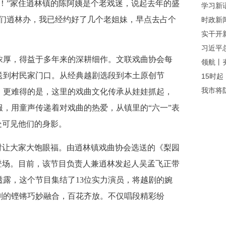
”家住逍林镇的陈阿姨是个老戏迷，说起去年的盛
学习新
我们逍林办，我已经约好了几个老姐妹，早点去占个
时政新
实干开
习近平
厚，得益于多年来的深耕细作。文联戏曲协会每
领航丨
送到村民家门口。从经典越剧选段到本土原创节
15时起
我市将
。更难得的是，这里的戏曲文化传承从娃娃抓起，
，用童声传递着对戏曲的热爱，从镇里的“六一”表
处可见他们的身影。
让大家大饱眼福。由逍林镇戏曲协会选送的《梨园
登场。目前，该节目负责人兼逍林发起人吴孟飞正带
露，这个节目集结了13位实力演员，将越剧的婉
剧的铿锵巧妙融合，百花齐放。不仅唱段精彩纷
。