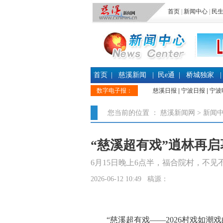
首页
|
新闻中心
|
民
首页
|
慈溪新闻
|
民e通
|
桥城独家
|
数字电子报：
慈溪日报
|
宁波日报
|
宁波
您当前的位置 ：
慈溪新闻网
>
新闻
“慈溪超有戏”逍林再启
6月15日晚上6点半，福合院村，不见
2026-06-12 10:49 稿源：
“慈溪超有戏——2026村戏如潮戏