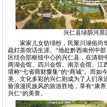
兴仁县绿荫河景
家家儿女纺绵纱，民聚川湖俗尚华
疏灯茶馆话生涯。”地处黔西南州中
区结合部枢纽中心的兴仁县，在清朝
两湖会馆、四川会馆、南京会馆、江
堪称“七省商财麋集”的“商城”。而如
美、文化多彩的兴仁则成为了人们亲
验浪漫民族风的旅游胜地，享有“康养之
兴仁”的美誉。