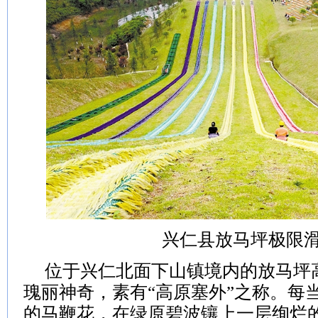
兴仁县放马坪极限
位于兴仁北面下山镇境内的放马坪
瑰丽神奇，素有“高原塞外”之称。每
的马鞭花，在绿原碧波镶上一层绚烂