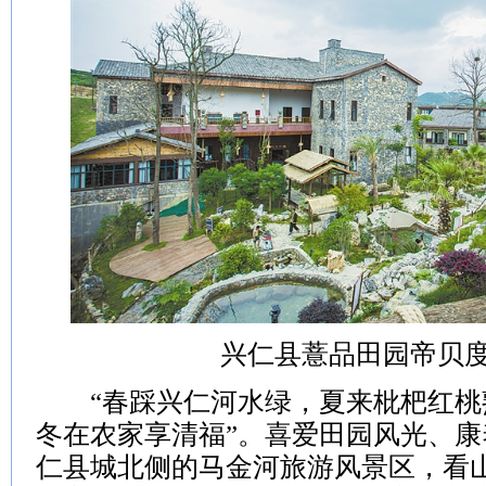
兴仁县薏品田园帝贝
“春踩兴仁河水绿，夏来枇杷红桃
冬在农家享清福”。喜爱田园风光、
仁县城北侧的马金河旅游风景区，看