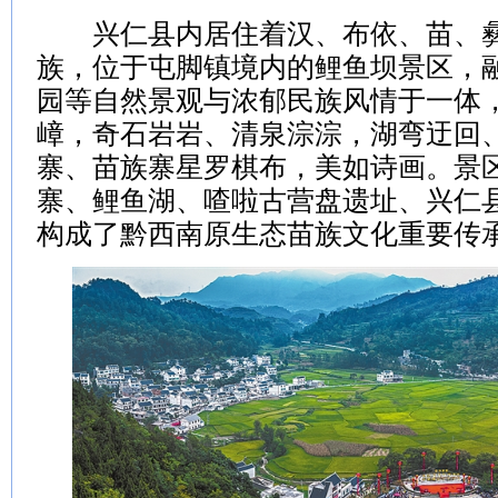
兴仁县内居住着汉、布依、苗、彝
族，位于屯脚镇境内的鲤鱼坝景区，
园等自然景观与浓郁民族风情于一体
嶂，奇石岩岩、清泉淙淙，湖弯迂回
寨、苗族寨星罗棋布，美如诗画。景
寨、鲤鱼湖、喳啦古营盘遗址、兴仁
构成了黔西南原生态苗族文化重要传