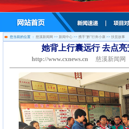
您当前的位置 ：
慈溪新闻网
>>
新闻中心
>>
携手“黔”行奔小康
>>
扶贫故事
她背上行囊远行 去点亮
http://www.cxnews.cn
慈溪新闻网 201