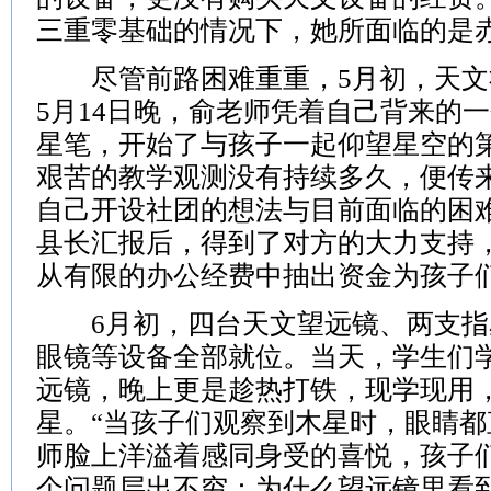
三重零基础的情况下，她所面临的是
尽管前路困难重重，5月初，天文
5月14日晚，俞老师凭着自己背来的
星笔，开始了与孩子一起仰望星空的
艰苦的教学观测没有持续多久，便传
自己开设社团的想法与目前面临的困
县长汇报后，得到了对方的大力支持
从有限的办公经费中抽出资金为孩子
6月初，四台天文望远镜、两支指星
眼镜等设备全部就位。当天，学生们
远镜，晚上更是趁热打铁，现学现用
星。“当孩子们观察到木星时，眼睛都
师脸上洋溢着感同身受的喜悦，孩子
个问题层出不穷：为什么望远镜里看