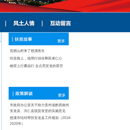
·
贫困山村来了慈溪医生
·
扶贫路上，他用行动诠释医者仁心
·
她背上行囊远行 去点亮安龙的星空
市政府办公室关于助力贵州省黔西南州
·
安龙县、兴仁县脱贫攻坚的实施意见
慈溪市结对帮扶安龙县工作规划（2018-
·
2020年）