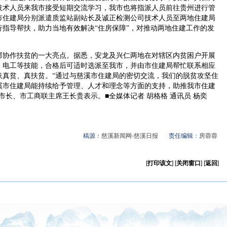
技术人员来我市接受短期交流学习，我市也将指派人员前往贵州进行管
市住建局分别派遣质监站副站长及诚正检测公司技术人员至两地住建局
指导帮扶，助力当地有效解决“住房保障”，对推动两地住建工作的发
协作扶贫的一大亮点。据悉，安龙及兴仁两地在对辖区内贫困户开展
、电工等技能，合格后可适时选派至我市，并由市住建局帮忙联系相应
扶真贫、真扶贫。“通过与慈溪市住建局的密切交流，我们的脱贫攻坚住
溪市住建局能持续给予管理、人才和理念等方面的支持，助推我市住建
市长、市工商联主席王长贵表示。■全媒体记者 胡格格 通讯员 杨奕
稿源：
慈溪新闻网-慈溪日报
责任编辑
：
房蓉蓉
[
打印该文
] [
关闭窗口
] [
返回
]