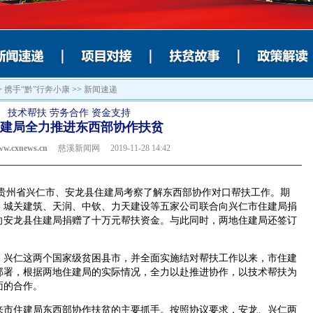
>
携手“黔”行奔小康
>>
新闻速递
技术帮扶 劳务合作 资金支持
建局全力推进东西部协作扶贫
ww.cxnews.cn
慈溪新闻网 2019-11-28 14:42
贵州省兴仁市、安龙县住建局考察了解东西部协作对口帮扶工作。期
、城关建筑、天润、中钦、力天建设等五家公司联合向兴仁市住建局捐
向安龙县住建局捐赠了十万元帮扶资金。与此同时，两地住建局还签订
兴仁这两个国家级贫困县市，并全面实施结对帮扶工作以来，市住建
部署，根据两地住建局的实际情况，全力以赴推进协作，以技术帮扶为
面的合作。
市住建局东西部协作扶贫的主要抓手。按照协议要求，安龙、兴仁两