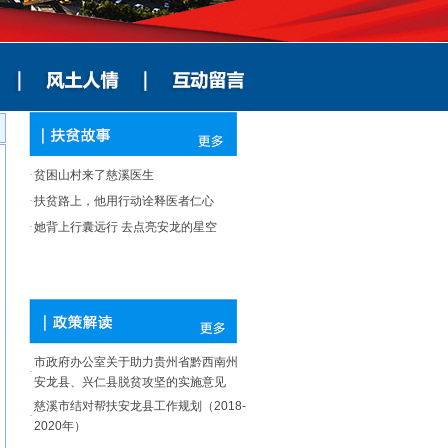
·
贫困山村来了慈溪医生
·
扶贫路上，他用行动诠释医者仁心
·
她背上行囊远行 去点亮安龙的星空
市政府办公室关于助力贵州省黔西南州
·
安龙县、兴仁县脱贫攻坚的实施意见
慈溪市结对帮扶安龙县工作规划（2018-
·
2020年）