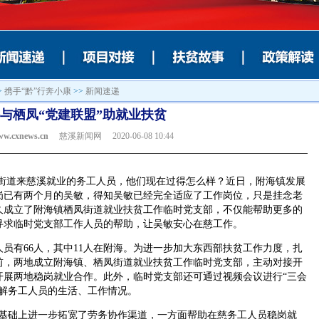
>
携手“黔”行奔小康
>>
新闻速递
与栖凤“党建联盟”助就业扶贫
ww.cxnews.cn
慈溪新闻网 2020-06-08 10:44
街道来慈溪就业的务工人员，他们现在过得怎么样？近日，附海镇发展
岗已有两个月的吴敏，得知吴敏已经完全适应了工作岗位，只是挂念老
久成立了附海镇栖凤街道就业扶贫工作临时党支部，不仅能帮助更多的
寻求临时党支部工作人员的帮助，让吴敏安心在慈工作。
有66人，其中11人在附海。为进一步加大东西部扶贫工作力度，扎
前，两地成立附海镇、栖凤街道就业扶贫工作临时党支部，主动对接开
开展两地稳岗就业合作。此外，临时党支部还可通过视频会议进行“三会
了解务工人员的生活、工作情况。
础上进一步拓宽了劳务协作渠道，一方面帮助在慈务工人员稳岗就