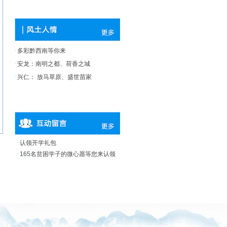
·
多彩黔西南等你来
·
安龙：南明之都、荷香之城
·
兴仁： 放马草原、盛世苗家